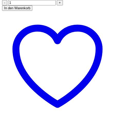
APR
Stage
In den Warenkorb
1
Software
-
Golf
VII
2.0
GTI
Clubsport
S
Menge