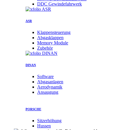
DDC Gewindefahrwerk
ASR
Klappensteuerung
Abgasklappen
Memory Module
Zubehör
DINAN
Software
Abgasanlagen
Aerodynamik
Ansaugung
PORSCHE
Sitzerhöhung
Hussen