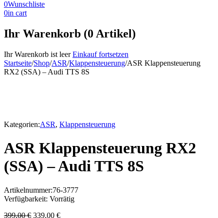
0
Wunschliste
0
in cart
Ihr Warenkorb (0 Artikel)
Ihr Warenkorb ist leer
Einkauf fortsetzen
Startseite
/
Shop
/
ASR
/
Klappensteuerung
/
ASR Klappensteuerung
RX2 (SSA) – Audi TTS 8S
-15%
Kategorien:
ASR
,
Klappensteuerung
ASR Klappensteuerung RX2
(SSA) – Audi TTS 8S
Artikelnummer:
76-3777
Verfügbarkeit:
Vorrätig
Ursprünglicher
Aktueller
399,00
€
339,00
€