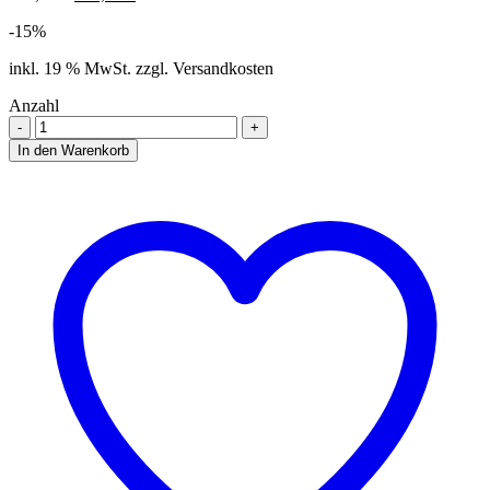
Preis
Preis
-
15
%
war:
ist:
399,00 €
339,00 €.
inkl. 19 % MwSt.
zzgl. Versandkosten
Anzahl
ASR
Klappensteuerung
In den Warenkorb
RX2
(SSA)
-
Audi
TTS
8S
Menge