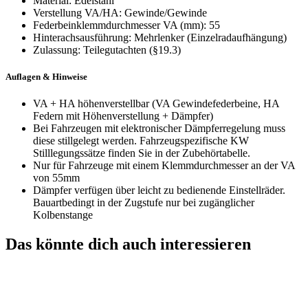
Material
:
Edelstahl
Verstellung VA/HA
:
Gewinde/Gewinde
Federbeinklemmdurchmesser VA (mm)
:
55
Hinterachsausführung
:
Mehrlenker (Einzelradaufhängung)
Zulassung
:
Teilegutachten (§19.3)
Auflagen & Hinweise
VA + HA höhenverstellbar (VA Gewindefederbeine, HA
Federn mit Höhenverstellung + Dämpfer)
Bei Fahrzeugen mit elektronischer Dämpferregelung muss
diese stillgelegt werden. Fahrzeugspezifische KW
Stilllegungssätze finden Sie in der Zubehörtabelle.
Nur für Fahrzeuge mit einem Klemmdurchmesser an der VA
von 55mm
Dämpfer verfügen über leicht zu bedienende Einstellräder.
Bauartbedingt in der Zugstufe nur bei zugänglicher
Kolbenstange
Das könnte dich auch interessieren