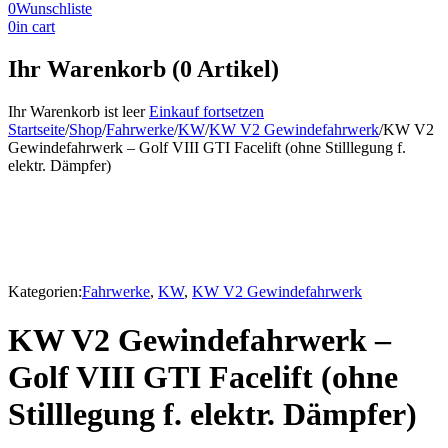
0
Wunschliste
0
in cart
Ihr Warenkorb (0 Artikel)
Ihr Warenkorb ist leer
Einkauf fortsetzen
Startseite
/
Shop
/
Fahrwerke
/
KW
/
KW V2 Gewindefahrwerk
/
KW V2
Gewindefahrwerk – Golf VIII GTI Facelift (ohne Stilllegung f.
elektr. Dämpfer)
Kategorien:
Fahrwerke
,
KW
,
KW V2 Gewindefahrwerk
KW V2 Gewindefahrwerk –
Golf VIII GTI Facelift (ohne
Stilllegung f. elektr. Dämpfer)