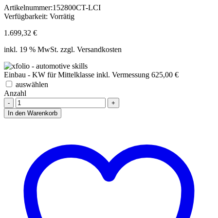
Artikelnummer:
152800CT-LCI
Verfügbarkeit:
Vorrätig
1.699,32
€
inkl. 19 % MwSt.
zzgl. Versandkosten
Einbau - KW für Mittelklasse inkl. Vermessung
625,00
€
auswählen
Anzahl
KW
V2
In den Warenkorb
Gewindefahrwerk
-
Golf
VIII
GTI
Facelift
(ohne
Stilllegung
f.
elektr.
Dämpfer)
Menge