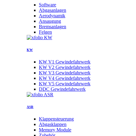
Software
Abgasanlagen
Aerodynamik
Ansaugung
Bremsanlagen
Felgen
KW
KW V1 Gewindefahrwerk
KW V2 Gewindefahrwerk
KW V3 Gewindefahrwerk
KW V4 Gewindefahrwerk
KW V5 Gewindefahrwerk
DDC Gewindefahrwerk
ASR
Klappensteuerung
Abgasklappen
Memory Module
Zubehör